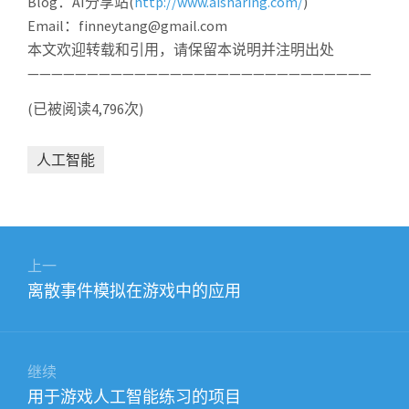
Blog：AI分享站(
http://www.aisharing.com/
)
Email：finneytang@gmail.com
本文欢迎转载和引用，请保留本说明并注明出处
—————————————————————————————
(已被阅读4,796次)
人工智能
文
章
上一
上
离散事件模拟在游戏中的应用
导
篇
航
文
章：
继续
下
用于游戏人工智能练习的项目