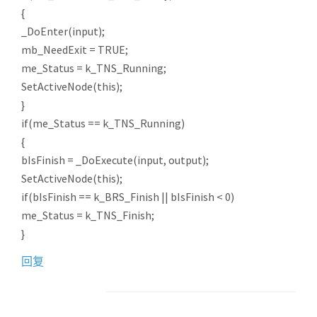
{
_DoEnter(input);
mb_NeedExit = TRUE;
me_Status = k_TNS_Running;
SetActiveNode(this);
}
if(me_Status == k_TNS_Running)
{
bIsFinish = _DoExecute(input, output);
SetActiveNode(this);
if(bIsFinish == k_BRS_Finish || bIsFinish < 0)
me_Status = k_TNS_Finish;
}
回复