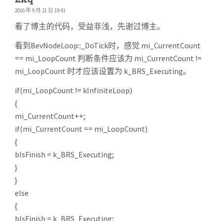
2016 年 9 月 21 日 19:41
看了博主的代码，受益非浅，先谢过博主。
看到BevNodeLoop::_DoTick时，感觉 mi_CurrentCount
== mi_LoopCount 判断条件应该为 mi_CurrentCount !=
mi_LoopCount 时才应该设置为 k_BRS_Executing。
if(mi_LoopCount != kInfiniteLoop)
{
mi_CurrentCount++;
if(mi_CurrentCount == mi_LoopCount)
{
bIsFinish = k_BRS_Executing;
}
}
else
{
bIsFinish = k_BRS_Executing;