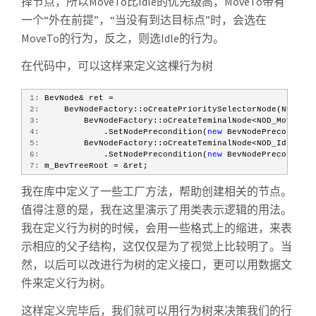
择节点，所以MoveTo比Idle的优先级高，MoveTo带有
一个“外在前提”，“当没有到达目标点”时，会选在
MoveTo的行为，反之，则选Idle的行为。
在代码中，可以这样来定义这棵行为树
 1:
 BevNode& ret =
 2:
     BevNodeFactory::oCreatePrioritySelectorNode(NULL, 
"
 3:
         BevNodeFactory::oCreateTeminalNode<NOD_MoveTo>(
 4:
             .SetNodePrecondition(
new
 BevNodePreconditio
 5:
         BevNodeFactory::oCreateTeminalNode<NOD_Idle>(&r
 6:
             .SetNodePrecondition(
new
 BevNodePreconditio
 7:
 m_BevTreeRoot = &ret;
我在库中定义了一些工厂方法，帮助创建相关的节点。
值得注意的是，我在这里演示了用类表示逻辑的用法。
我在定义行为树的时候，会用一些格式上的缩进，来表
示相应的父子结构，这仅仅是为了视觉上比较明了。当
然，以后可以改进行为树的定义接口，更可以用数据文
件来定义行为树。
这样定义完毕后，我们就可以用行为树来决策我们的行