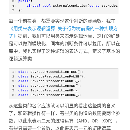
 3:
public
:
 4:
virtual
bool
 ExternalCondition(
const
 BevNodeInputPa
 5:
 };
每一个前提类，都需要实现这个判断的虚函数。我在
《用类来表示逻辑运算–关于行为树前提的一种实现方
式》
提到，我们可以用类来表示逻辑运算，这样的好处
是可以做到模块化，同样的判断条件可以复用，所以在
库中，我也实现了这种逻辑的表达方式，定义了基本的
逻辑运算类
 1:
class
 BevNodePreconditionTRUE{};
 2:
class
 BevNodePreconditionFALSE{};
 3:
class
 BevNodePreconditionNOT{};
 4:
class
 BevNodePreconditionAND{};
 5:
class
 BevNodePreconditionOR{};
 6:
class
 BevNodePreconditionXOR{};
从这些类的名字应该就可以明显的看出这些类的含义
了，和逻辑操作符一样，有些类的构造函数需要两个参
数，以此来表示二元的逻辑运算（AND，OR，XOR），
有些只需要一个参数，以此来表示一元的逻辑运算