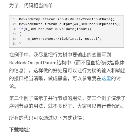
为了，代码相当简单
 1:
 BevNodeInputParam input(&m_BevTreeInputData);
 2:
 BevNodeOutputParam output(&m_BevTreeOutputdata);
 3:
if
(m_BevTreeRoot->Evaluate(input))
 4:
 {
 5:
     m_BevTreeRoot->Tick(input, output);
 6:
 }
在例子中，我尽量把行为树中要输出的变量写到
BevNodeOutputParam结构中（而不是直接修改智能体
的信息），这样做的好处是可以让行为树的输入和输出
的接口相当清晰，做成黑盒，可以参考我在
这里
的讨
论。
第二个例子演示了并行节点的用法，第三个例子演示了
序列节点的用法，就不多说了，大家可以自行看代码。
所有的代码可以通过以下方式获得：
下载地址：