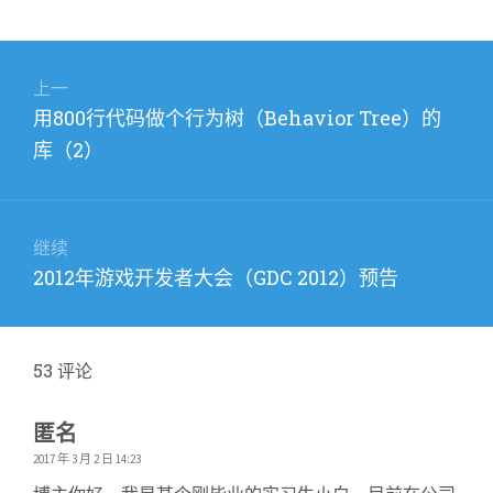
文
章
上一
上
用800行代码做个行为树（Behavior Tree）的
导
篇
库（2）
航
文
章：
继续
下
2012年游戏开发者大会（GDC 2012）预告
篇
文
章：
53
评论
匿名
2017 年 3 月 2 日 14:23