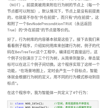
（NOT）。前提类被用来附在行为树的节点上（每一个
节点都可以附加），默认情况下，节点上是没有前提类
的，也就是不存在“外在前提”，而只有“内在前提”，这
和附了一个BevNodePreconditionTRUE（永远返回
True）的“外在前提”的节点是等价的。
好了，行为树库的内容基本就是这些了。接下去我们来
看看例子程序，介绍如何用库来创建行为树，例子的代
码在BevTreeTest这个工程中，编译后可直接运行，这
个例子分别演示了三个行为树，从简单到复杂，单击鼠
标可以在这三个例子间切换。这个程序实现了这样一个
功能，“在场景地图上，定时会产生一个目标点，智能
体就会根据行为树的定义，用不同的行为模式移动到目
标点”。
在这个程序中，我为智能体一共定义了4个行为：
 1:
class
 NOD_Idle{};      
//空闲，表现是颜色不停变化
 2:
class
 NOD_Breathe{};   
//呼吸，表现是大小规律性变化