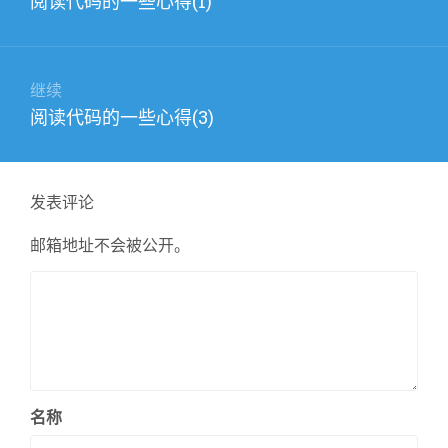
阅读代码的一些心得(1)
导
篇
航
文
章：
继续
下
阅读代码的一些心得(3)
篇
文
章：
发表评论
邮箱地址不会被公开。
名称