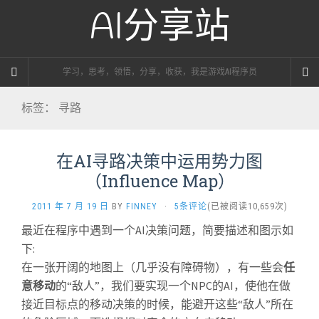
AI分享站
学习，思考，领悟，分享，收获，我是游戏AI程序员
标签：
寻路
在AI寻路决策中运用势力图
（Influence Map）
2011 年 7 月 19 日
BY
FINNEY
·
5条评论
(已被阅读10,659次)
最近在程序中遇到一个AI决策问题，简要描述和图示如
下:
在一张开阔的地图上（几乎没有障碍物），有一些会
任
意移动
的“敌人”，我们要实现一个NPC的AI，使他在做
接近目标点的移动决策的时候，能避开这些“敌人”所在