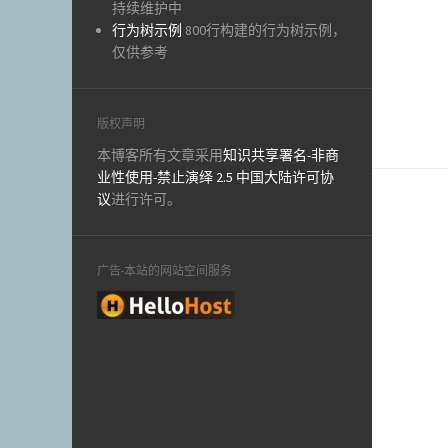
持续维护中
行为树示例
800行构建的行为树示例，
仅供参考
版权声明
本博客所有文章采用
知识共享署名-非商
业性使用-禁止演绎 2.5 中国大陆许可协
议
进行许可。
广告-本站的网站空间服务