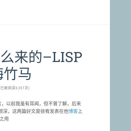
怎么来的–LISP
梅竹马
(已被阅读3,357次)
SP语言，以前我虽有耳闻，但不曾了解，后来
渊源颇深，这两篇好文是徐宥发表在他
博客
上
之用