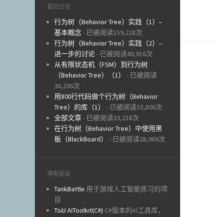
最热日志
行为树（Behavior Tree）实践（1）–
基本概念
- 已被阅读159,228次
行为树（Behavior Tree）实践（2）–
进一步的讨论
- 已被阅读40,916次
从有限状态机（FSM）到行为树
（Behavior Tree）（1）
- 已被阅读
36,206次
用800行代码做个行为树（Behavior
Tree）的库（1）
- 已被阅读33,806次
全部文章
- 已被阅读33,218次
在行为树（Behavior Tree）中使用黑
板（BlackBoard）
- 已被阅读28,969次
博客链接
TankBattle
用于游戏人工智能练习的项
目
TsiU AIToolkit(C#)
C#版本的AI工具库，