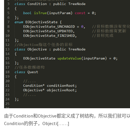
由于Condition和Objective都定义成了树结构，所以我
Condition的例子，Objecti[……]