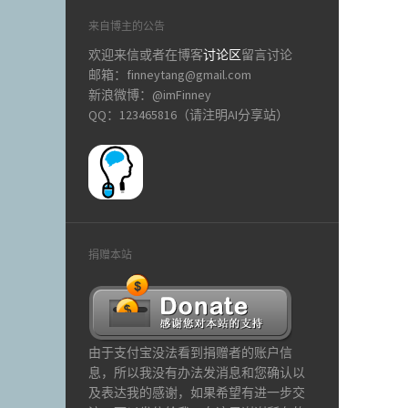
来自博主的公告
欢迎来信或者在博客
讨论区
留言讨论
邮箱：finneytang@gmail.com
新浪微博：@imFinney
QQ：123465816（请注明AI分享站）
捐赠本站
由于支付宝没法看到捐赠者的账户信
息，所以我没有办法发消息和您确认以
及表达我的感谢，如果希望有进一步交