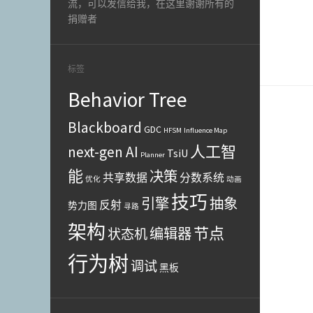
流，可以发信给我，在这里谢谢所有的
捐赠者
标签
Behavior Tree
Blackboard
GDC
HFSM
Influence Map
人工智
next-gen AI
TsiU
Planner
能
决策
共享数据
分数系统
优化
动画
技巧
引擎
抽象
反射
势力图
寻路
架构
节点
编辑器
状态机
行为树
调试
黑板